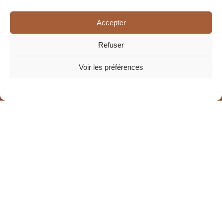
Accepter
Refuser
Voir les préférences
La Maison de la Peau
Facialiste
Nos soins
Tarifs
Contact
Blog
Prise de rendez-vous
©2026 LaMaisonDeLaPeau. Tous droits réservés