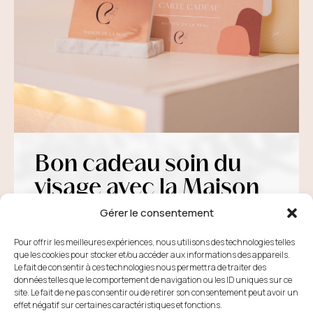
Bon cadeau soin du
visage avec la Maison
de la Peau
Gérer le consentement
Pour offrir les meilleures expériences, nous utilisons des technologies telles
Bon cadeau soin du visage avec la Maison de la Peau Idée
que les cookies pour stocker et/ou accéder aux informations des appareils.
cadeau pour la fête des mères : un bon cadeau à la
Le fait de consentir à ces technologies nous permettra de traiter des
Maison de la Peau C’est bientôt la fête des mères, vous
données telles que le comportement de navigation ou les ID uniques sur ce
ne savez pas quoi lui offrir ? Vous lui preniez toujours la
site. Le fait de ne pas consentir ou de retirer son consentement peut avoir un
effet négatif sur certaines caractéristiques et fonctions.
même chose ? Et pourquoi pas innover cette année, [...]